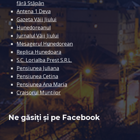
fără Stăpân
Antena 1 Deva
Gazeta Văii Jiului
Hunedoreanul
Jurnalul Văii Jiului
Mesagerul Hunedorean
Replica Hunedoara
S.C. Lorialba Prest S.R.L.
Pensiunea Juliana
Pensiunea Cetina
Pensiunea Ana Maria
Craisorul Muntilor
Ne găsiți și pe Facebook