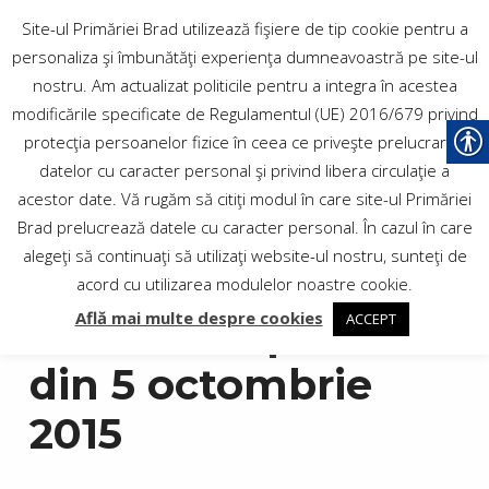
PRIMĂRIA
Site-ul Primăriei Brad utilizează fişiere de tip cookie pentru a
personaliza şi îmbunătăţi experienţa dumneavoastră pe site-ul
MUNICIPIULUI BRAD
nostru. Am actualizat politicile pentru a integra în acestea
modificările specificate de Regulamentul (UE) 2016/679 privind
protecţia persoanelor fizice în ceea ce priveşte prelucrarea
Site-ul oficial al Municipiului
datelor cu caracter personal şi privind libera circulaţie a
Brad
acestor date. Vă rugăm să citiţi modul în care site-ul Primăriei
Brad prelucrează datele cu caracter personal. În cazul în care
alegeţi să continuaţi să utilizaţi website-ul nostru, sunteţi de
acord cu utilizarea modulelor noastre cookie.
Află mai multe despre cookies
ACCEPT
Dezbatere publică
din 5 octombrie
2015