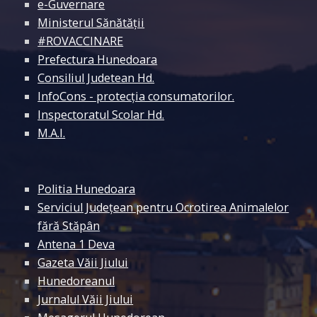
e-Guvernare
Ministerul Sănătății
#ROVACCINARE
Prefectura Hunedoara
Consiliul Judetean Hd.
InfoCons - protecția consumatorilor.
Inspectoratul Scolar Hd.
M.A.I.
Politia Hunedoara
Serviciul Județean pentru Ocrotirea Animalelor
fără Stăpân
Antena 1 Deva
Gazeta Văii Jiului
Hunedoreanul
Jurnalul Văii Jiului