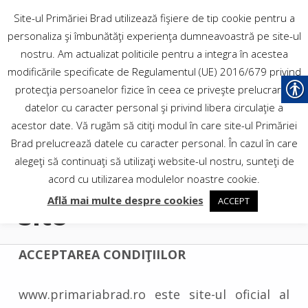
PRIMĂRIA
Site-ul Primăriei Brad utilizează fişiere de tip cookie pentru a
personaliza şi îmbunătăţi experienţa dumneavoastră pe site-ul
MUNICIPIULUI BRAD
nostru. Am actualizat politicile pentru a integra în acestea
modificările specificate de Regulamentul (UE) 2016/679 privind
protecţia persoanelor fizice în ceea ce priveşte prelucrarea
Site-ul oficial al Municipiului
datelor cu caracter personal şi privind libera circulaţie a
Brad
acestor date. Vă rugăm să citiţi modul în care site-ul Primăriei
Brad prelucrează datele cu caracter personal. În cazul în care
alegeţi să continuaţi să utilizaţi website-ul nostru, sunteţi de
Termeni și condiții
acord cu utilizarea modulelor noastre cookie.
Află mai multe despre cookies
ACCEPT
site
ACCEPTAREA CONDIŢIILOR
www.primariabrad.ro este site-ul oficial al