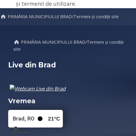
și termenii de utilizare.
Skip back to main navigation
PRIMĂRIA MUNICIPIULUI BRAD
/
Termeni și condiții site
PRIMĂRIA MUNICIPIULUI BRAD
/
Termeni și condiții
site
Live din Brad
Vremea
Brad, RO
21
°C