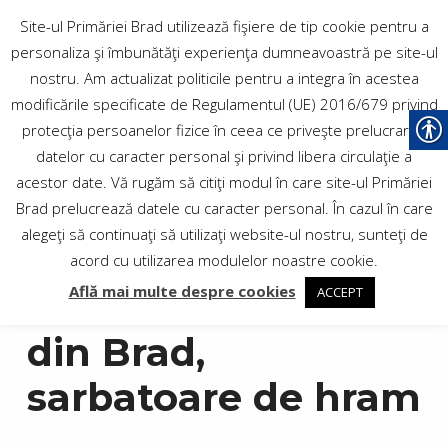
PRIMĂRIA
Site-ul Primăriei Brad utilizează fişiere de tip cookie pentru a
personaliza şi îmbunătăţi experienţa dumneavoastră pe site-ul
MUNICIPIULUI BRAD
nostru. Am actualizat politicile pentru a integra în acestea
modificările specificate de Regulamentul (UE) 2016/679 privind
protecţia persoanelor fizice în ceea ce priveşte prelucrarea
Site-ul oficial al Municipiului
datelor cu caracter personal şi privind libera circulaţie a
Brad
acestor date. Vă rugăm să citiţi modul în care site-ul Primăriei
Brad prelucrează datele cu caracter personal. În cazul în care
alegeţi să continuaţi să utilizaţi website-ul nostru, sunteţi de
acord cu utilizarea modulelor noastre cookie.
Află mai multe despre cookies
ACCEPT
Biserica Sf. Varvara
din Brad,
sarbatoare de hram