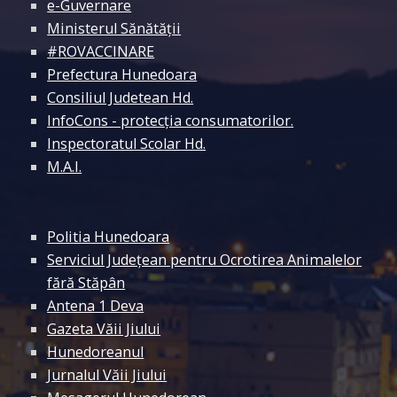
e-Guvernare
Ministerul Sănătății
#ROVACCINARE
Prefectura Hunedoara
Consiliul Judetean Hd.
InfoCons - protecția consumatorilor.
Inspectoratul Scolar Hd.
M.A.I.
Politia Hunedoara
Serviciul Județean pentru Ocrotirea Animalelor
fără Stăpân
Antena 1 Deva
Gazeta Văii Jiului
Hunedoreanul
Jurnalul Văii Jiului