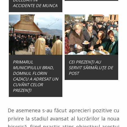
ACCIDENTE DE MUNCA
PRIMARUL
CEI PREZENŢI AU
MUNICIPIULUI BRAD,
SERVIT SĂRMĂLUŢE DE
DOMNUL FLORIN
POST
CAZACU A ADRESAT UN
CUVÂNT CELOR
PREZENŢI
De asemenea s-au făcut aprecieri pozitive cu
privire la stadiul avansat al lucrărilor la noua
biserică, fiind practic atins obiectivul acestui