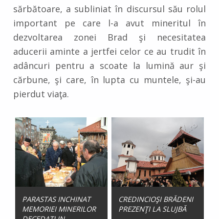
sărbătoare, a subliniat în discursul său rolul
important pe care l-a avut mineritul în
dezvoltarea zonei Brad şi necesitatea
aducerii aminte a jertfei celor ce au trudit în
adâncuri pentru a scoate la lumină aur şi
cărbune, şi care, în lupta cu muntele, şi-au
pierdut viaţa.
PARASTAS INCHINAT
CREDINCIOŞI BRĂDENI
MEMORIEI MINERILOR
PREZENŢI LA SLUJBĂ
DECEDATI IN