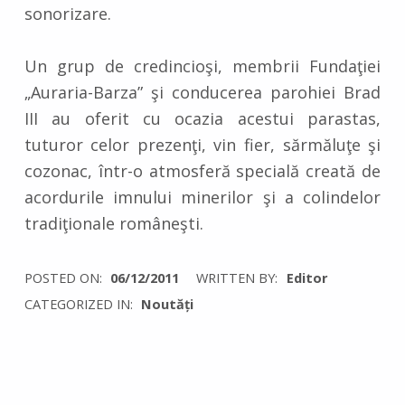
sonorizare.
Un grup de credincioşi, membrii Fundaţiei
„Auraria-Barza” şi conducerea parohiei Brad
III au oferit cu ocazia acestui parastas,
tuturor celor prezenţi, vin fier, sărmăluţe şi
cozonac, într-o atmosferă specială creată de
acordurile imnului minerilor şi a colindelor
tradiţionale româneşti.
POSTED ON:
06/12/2011
WRITTEN BY:
Editor
CATEGORIZED IN:
Noutăți
Skip back to main navigation