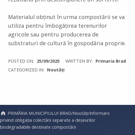
Materialul obținut în urma compostării se va
utiliza pentru îmbogățirea terenurilor
agricole sau pentru producerea de
substraturi de cultură în gospodăria proprie.
POSTED ON:
25/09/2025
WRITTEN BY:
Primaria Brad
CATEGORIZED IN:
Noutăți
Skip back to main navigation
PRIMĂRIA MUNICIPIULUI BRAD
/
Noutăți
/
Informare
privind obligația colectării separate a deșeurilor
biodegradabile destinate compostării