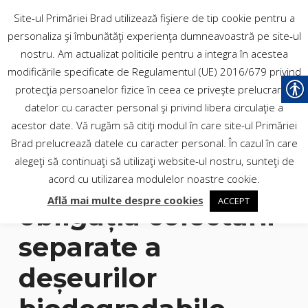
PRIMĂRIA
Site-ul Primăriei Brad utilizează fişiere de tip cookie pentru a
personaliza şi îmbunătăţi experienţa dumneavoastră pe site-ul
MUNICIPIULUI BRAD
nostru. Am actualizat politicile pentru a integra în acestea
modificările specificate de Regulamentul (UE) 2016/679 privind
protecţia persoanelor fizice în ceea ce priveşte prelucrarea
Site-ul oficial al Municipiului
datelor cu caracter personal şi privind libera circulaţie a
Brad
acestor date. Vă rugăm să citiţi modul în care site-ul Primăriei
Brad prelucrează datele cu caracter personal. În cazul în care
alegeţi să continuaţi să utilizaţi website-ul nostru, sunteţi de
Informare privind
acord cu utilizarea modulelor noastre cookie.
Află mai multe despre cookies
ACCEPT
obligația colectării
separate a
deșeurilor