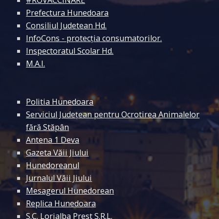
Prefectura Hunedoara
Consiliul Judetean Hd.
InfoCons - protecția consumatorilor.
Inspectoratul Scolar Hd.
M.A.I.
Politia Hunedoara
Serviciul Județean pentru Ocrotirea Animalelor
fără Stăpân
Antena 1 Deva
Gazeta Văii Jiului
Hunedoreanul
Jurnalul Văii Jiului
Mesagerul Hunedorean
Replica Hunedoara
S.C. Lorialba Prest S.R.L.