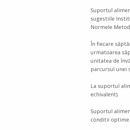
Suportul alimen
sugestiile Insti
Normele Metodol
În fiecare săpt
urmatoarea săpt
unitatea de înv
parcursul unei 
La suportul ali
echivalent).
Suportul alimen
conditii optime 