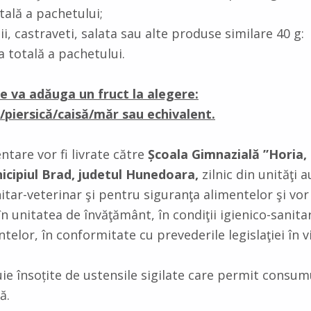
tală a pachetului;
ii, castraveti, salata sau alte produse similare 40
a totală a pachetului.
e va adăuga un fruct la alegere:
/piersică/caisă/măr sau echivalent.
ntare vor fi livrate către
Școala Gimnazială ”Horia, 
icipiul Brad, judetul Hunedoara,
zilnic din unităţi 
itar-veterinar şi pentru siguranţa alimentelor şi vor
în unitatea de învăţământ, în condiţii igienico-sanita
telor, în conformitate cu prevederile legislaţiei în v
e însoțite de ustensile sigilate care permit consumu
ă.