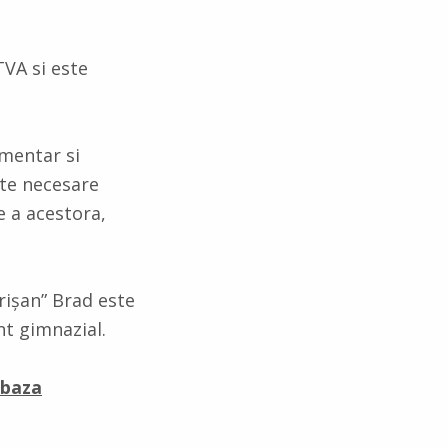
TVA si este
imentar si
ate necesare
e a acestora,
Crișan” Brad este
nt gimnazial.
 baza