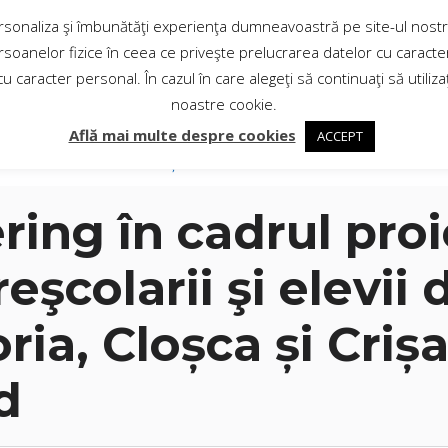
UI BRAD
personaliza şi îmbunătăţi experienţa dumneavoastră pe site-ul nostru.
oanelor fizice în ceea ce priveşte prelucrarea datelor cu caracter 
cu caracter personal. În cazul în care alegeţi să continuaţi să utili
Site-ul oficial al Municipiului Bra
noastre cookie.
Află mai multe despre cookies
ACCEPT
Consiliul Local
Orașul Brad
Contact
Arhiva Mon
ering în cadrul pro
şcolarii şi elevii 
ia, Cloșca și Criș
d