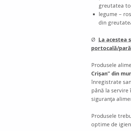
greutatea to
legume – ros
din greutate
Ø
La acestea s
portocală/pară
Produsele alime
Crișan” din mun
înregistrate san
până la servire 
siguranţa alimen
Produsele trebui
optime de igien