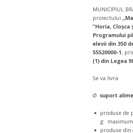
e
a
I
A
MUNICIPIUL BRAD
g
r
n
p
proiectului
„Mas
r
e
”Horia, Cloșca 
p
a
Programului pil
m
elevii din 350 
55520000-1
, pr
(1) din Legea 9
Se va livra
Ø
suport alime
produse de pa
g: maximum 5
produse din 