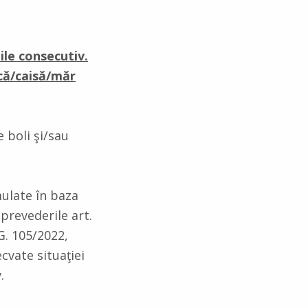
ile consecutiv.
ică/caisă/măr
 boli şi/sau
mulate în baza
 prevederile art.
G. 105/2022,
cvate situaţiei
.