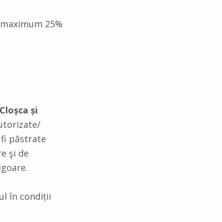
 g: maximum 25%
Cloșca și
autorizate/
 fi păstrate
re şi de
igoare.
l în condiții