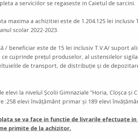
eta a serviciilor se regaseste in Caietul de sarcini.
a maxima a achizitiei este de 1.204.125 lei inclusiv 
 anul scolar 2022-2023.
/ beneficiar este de 15 lei inclusiv T.V.A/ suport al
e ce cuprinde prețul produselor, al ustensilelor sigil
tuielile de transport, de distribuție și de depozitar
 elevi la nivelul Școlii Gimnaziale ”Horia, Cloșca și 
re :258 elevi învățământ primar și 189 elevi învățămâ
lata se va face in functie de livrarile efectuate in
e primite de la achizitor.