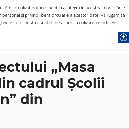
 Am actualizat politicile pentru a integra în acestea modificările
personal şi privind libera circulaţie a acestor date. Vă rugăm să
zaţi website-ul nostru, sunteţi de acord cu utilizarea modulelor
d
itorulului Oficial Local 2007-2020
MONITORUL OFICIAL LOC
iectului „Masa
din cadrul Școlii
an” din