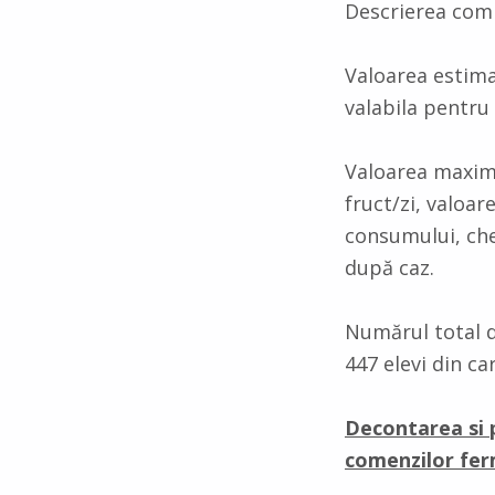
Descrierea compl
Valoarea estimat
valabila pentru
Valoarea maximă 
fruct/zi, valoar
consumului, chel
după caz.
Numărul total de
447 elevi din ca
Decontarea si p
comenzilor ferm