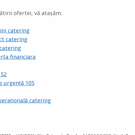
tirii ofertei, vă atașăm:
ini catering
ct catering
 catering
rta financiara
152
e urgență 105
erațională catering