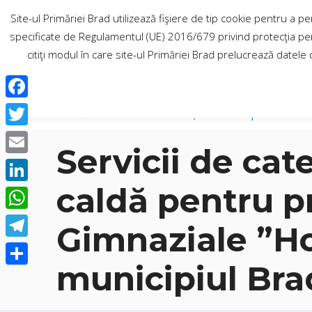
PRIMĂRIA MUNICIPIUL
Site-ul Primăriei Brad utilizează fişiere de tip cookie pentru a 
specificate de Regulamentul (UE) 2016/679 privind protecţia pers
citiţi modul în care site-ul Primăriei Brad prelucrează datele 
F
Primăria Brad
Informații de interes public
a
T
Servicii de cat
c
w
E
e
i
m
caldă pentru pre
L
b
t
a
i
o
W
t
Gimnaziale ”Hor
i
n
o
h
e
T
l
k
k
a
municipiul Bra
r
e
S
e
t
l
h
d
s