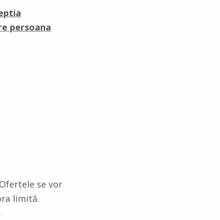
eptia
atre persoana
Ofertele se vor
ra limită.
.