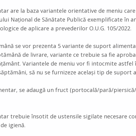
tar are la baza variantele orientative de meniu care
tului Național de Sănătate Publică exemplificate în a
ogice de aplicare a prevederilor O.U.G. 105/2022.
ămână se vor prezenta 5 variante de suport aliment
ămână de livrare, variante ce trebuie sa fie aproba
ățământ. Variantele de meniu vor fi intocmite astfel 
săptămâni, să nu se furnizeze același tip de suport 
mentar, se adaugă un fruct (portocală/pară/piersică
tar trebuie însotit de ustensile sigilate necesare c
de igienă.