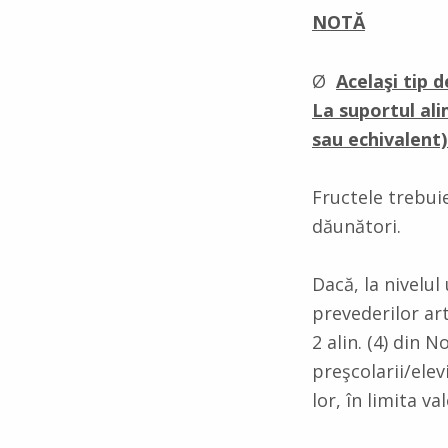
NOTĂ
Ø
Acelaşi tip 
La suportul al
sau echivalent)
Fructele trebui
dăunători.
Dacă, la nivelul
prevederilor art
2 alin. (4) din
preşcolarii/elev
lor, în limita v