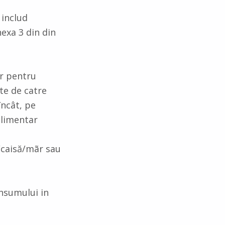
 includ
nexa 3 din din
ar pentru
te de catre
încât, pe
alimentar
/caisă/mãr sau
onsumului in