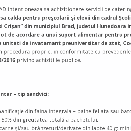
 intentioneaza sa achizitioneze servicii de catering
a calda pentru preşcolarii şi elevii din cadrul
Școl
și Crișan” din municipiul Brad, judetul Hunedoara i
ot de acordare a unui suport alimentar pentru pres
de unitati de invatamant preuniversitar de stat, C
in procedura proprie, in conformitate cu prevederil
8/2016
privind achizitiile publice.
ntar – tip sandvici:
nificaţie din faina integrala – paine feliata sau bat
0% din greutatea totală a pachetului;
carne şi/sau brânzeturi/derivate din lapte 40 g: m