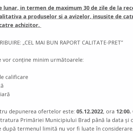
e lunar, in termen de maximum 30 de zile de la rec
calitativa a produselor si a avizelor, insusite de c
atre achizitor.
RIBUIRE: „CEL MAI BUN RAPORT CALITATE-PRET”
e vor conține minim următoarele:
 calificare
că
iară
tru depunerea ofertelor este:
05.12.2022
, ora
12:00.
tratura Primăriei Municipiului Brad până la data și o
 după termenul limită nu vor fi luate în considerare