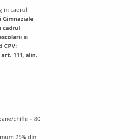
 in cadrul
ii Gimnaziale
n cadrul
colarii si
od CPV:
e
art. 111, alin.
oane/chifle – 80
inimum 25% din